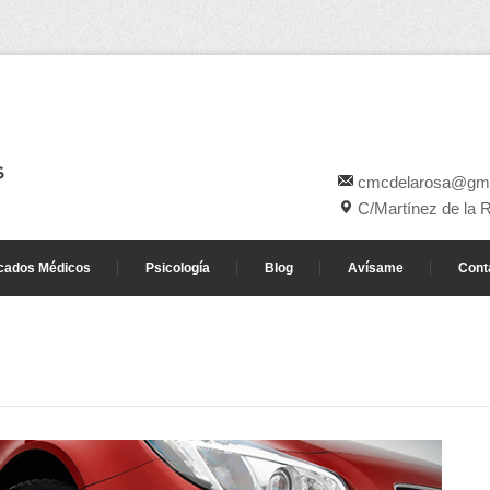
cmcdelarosa@gma
C/Martínez de la 
icados Médicos
Psicología
Blog
Avísame
Cont