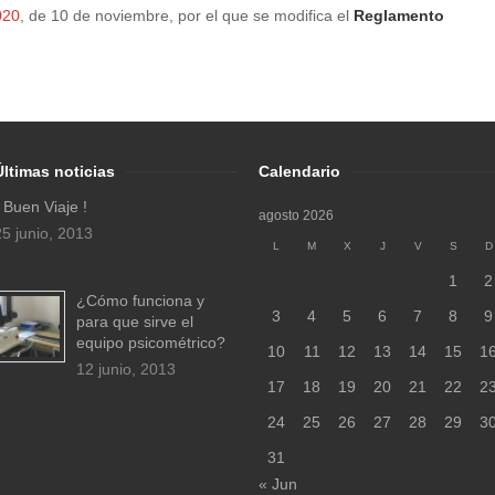
020
, de 10 de noviembre, por el que se modifica el
Reglamento
Últimas noticias
Calendario
¡ Buen Viaje !
agosto 2026
25 junio, 2013
L
M
X
J
V
S
D
1
2
¿Cómo funciona y
3
4
5
6
7
8
9
para que sirve el
equipo psicométrico?
10
11
12
13
14
15
1
12 junio, 2013
17
18
19
20
21
22
2
24
25
26
27
28
29
3
31
« Jun