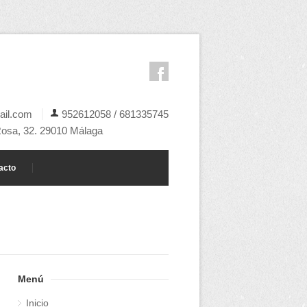
il.com
952612058 / 681335745
Rosa, 32. 29010 Málaga
acto
Menú
Inicio